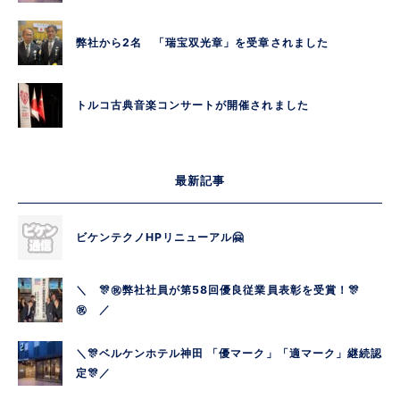
弊社から2名 「瑞宝双光章」を受章されました
トルコ古典音楽コンサートが開催されました
最新記事
ビケンテクノHPリニューアル🤗
＼ 🎊㊗弊社社員が第58回優良従業員表彰を受賞！🎊
㊗ ／
＼🎊ベルケンホテル神田 「優マーク」「適マーク」継続認
定🎊／