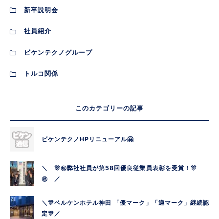
新卒説明会
社員紹介
ビケンテクノグループ
トルコ関係
このカテゴリーの記事
ビケンテクノHPリニューアル🤗
＼ 🎊㊗弊社社員が第58回優良従業員表彰を受賞！🎊
㊗ ／
＼🎊ベルケンホテル神田 「優マーク」「適マーク」継続認
定🎊／